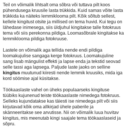
Teil on võimalik lihtsalt oma sõbra või tuttava pilt koos
pühendusega kruusile lasta trükkida. Kuid samas võite lasta
trükkida ka näiteks lemmiklooma pilt. Kõik sõltub sellest,
kellele kingitust otsite ja millised on tema huvid. Kui tegu on
lähedase inimesega, siis üldjuhul kingitakse talle fotokruus
tema või siis perekonna pildiga. Loomasõbrale kingitakse ka
lemmiklooma pildiga fotokruuse.
Lastele on võimalik aga tellida nende endi pildiga
loomakujulise sangaga kerge fotokruus. Loomakujuline
sang lisab mängulist effekti ja lapse enda ja tekstid seovad
selle tassi aga lapsega. Paljude laste jaoks on selline
kingitus
muutunud kiiresti nende lemmik kruusiks, mida iga
kord söömise ajal küsitakse.
Töökaaslaste vahel on üheks populaarseks kingituse
tüübiks kujunenud teiste töökaaslaste nimedega fotokruus.
Selleks kujundatakse kas täiesti ise nimedega pilt või siis
kirjutavad kõik oma allkirjad ühele paberile ja
skänneeritakse see arvutisse. Nii on võimalik luua huvitav
kingitus, mis meenutab kingi saajale tema töökaaslaseid ja
sõpru.