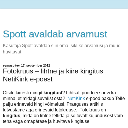
Spott avaldab arvamust
Kasutaja Spott avaldab siin oma isiklike arvamusi ja muud
huvitavat
esmaspäev, 17. september 2012
Fotokruus – lihtne ja kiire kingitus
NetiKink e-poest
Otsite kiiresti mingit
kingitust
? Lihtsalt poodi ei soovi ka
minna, et midagi suvalist osta?
NetiKink
e-pood pakub Teile
palju erinevaid kingi võimalusi. Praeguses artiklis
tutvustame aga erinevaid fotokruuse. Fotokruus on
kingitus
, mida on lihtne tellida ja sõltuvalt kujundusest võib
teha väga omapärase ja huvitava kingituse.