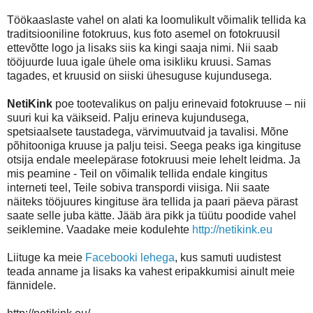
Töökaaslaste vahel on alati ka loomulikult võimalik tellida ka
traditsiooniline fotokruus, kus foto asemel on fotokruusil
ettevõtte logo ja lisaks siis ka kingi saaja nimi. Nii saab
tööjuurde luua igale ühele oma isikliku kruusi. Samas
tagades, et kruusid on siiski ühesuguse kujundusega.
NetiKink
poe tootevalikus on palju erinevaid fotokruuse – nii
suuri kui ka väikseid. Palju erineva kujundusega,
spetsiaalsete taustadega, värvimuutvaid ja tavalisi. Mõne
põhitooniga kruuse ja palju teisi. Seega peaks iga kingituse
otsija endale meelepärase fotokruusi meie lehelt leidma. Ja
mis peamine - Teil on võimalik tellida endale kingitus
interneti teel, Teile sobiva transpordi viisiga. Nii saate
näiteks tööjuures kingituse ära tellida ja paari päeva pärast
saate selle juba kätte. Jääb ära pikk ja tüütu poodide vahel
seiklemine. Vaadake meie kodulehte
http://netikink.eu
Liituge ka meie
Facebooki lehega
, kus samuti uudistest
teada anname ja lisaks ka vahest eripakkumisi ainult meie
fännidele.