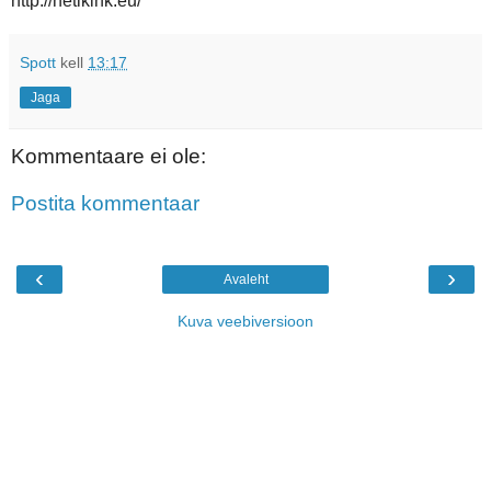
http://netikink.eu/
Spott
kell
13:17
Jaga
Kommentaare ei ole:
Postita kommentaar
‹
›
Avaleht
Kuva veebiversioon