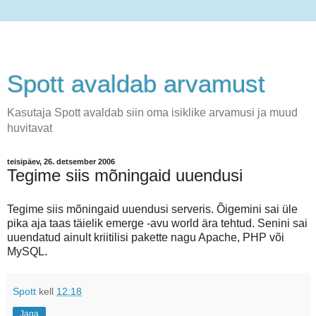
Spott avaldab arvamust
Kasutaja Spott avaldab siin oma isiklike arvamusi ja muud
huvitavat
teisipäev, 26. detsember 2006
Tegime siis mõningaid uuendusi
Tegime siis mõningaid uuendusi serveris. Õigemini sai üle
pika aja taas täielik emerge -avu world ära tehtud. Senini sai
uuendatud ainult kriitilisi pakette nagu Apache, PHP või
MySQL.
Spott
kell
12:18
Jaga